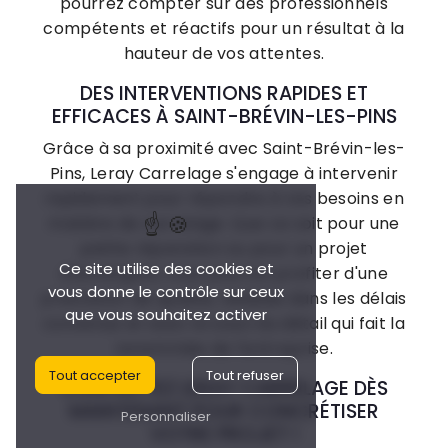
pourrez compter sur des professionnels
compétents et réactifs pour un résultat à la
hauteur de vos attentes.
DES INTERVENTIONS RAPIDES ET
EFFICACES À SAINT-BRÉVIN-LES-PINS
Grâce à sa proximité avec Saint-Brévin-les-
Pins, Leray Carrelage s'engage à intervenir
rapidement pour répondre à vos besoins en
matière de carrelage. Que ce soit pour une
petite réparation ou pour un projet
Ce site utilise des cookies et
d'envergure, vous pourrez profiter d'une
vous donne le contrôle sur ceux
prestation de qualité, réalisée dans les délais
que vous souhaitez activer
convenus et avec le souci du détail qui fait la
renommée de l'entreprise.
Tout accepter
Tout refuser
CONTACTEZ LERAY CARRELAGE DÈS
MAINTENANT POUR CONCRÉTISER
Personnaliser
VOTRE PROJET !