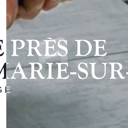
 PRÈS DE
MARIE‑SU
GE