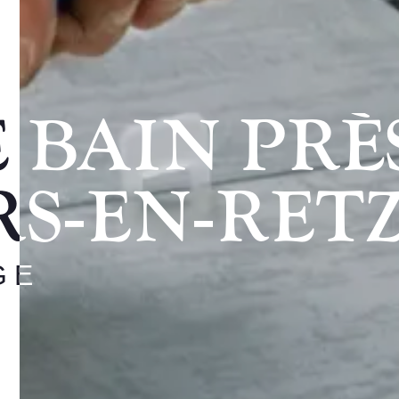
 BAIN PRÈS
S‑EN‑RET
GE